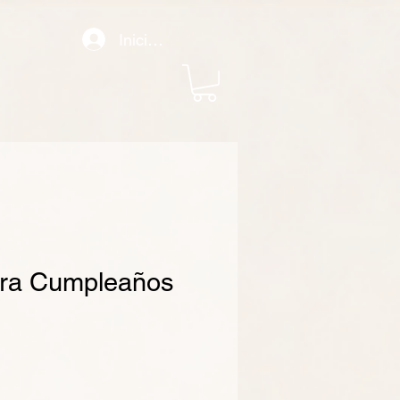
Iniciar sesión
ara Cumpleaños
recio