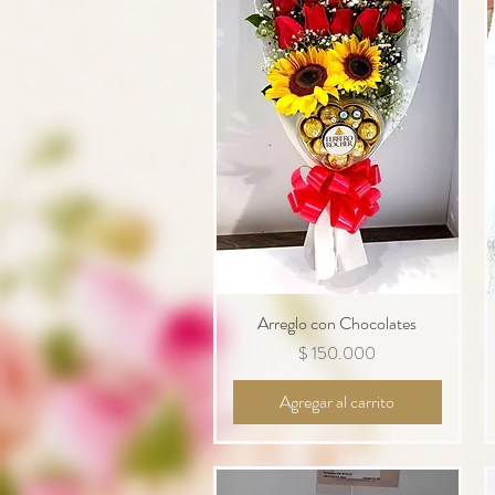
Arreglo con Chocolates
Vista rápida
Precio
$ 150.000
Agregar al carrito