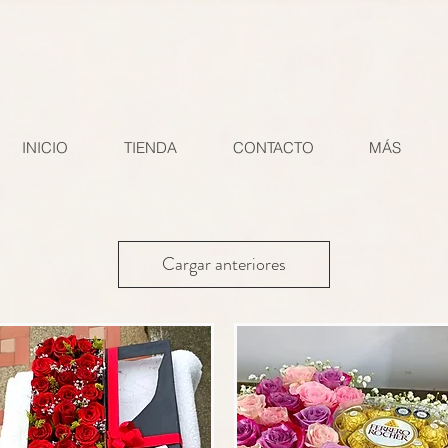
Si instaló la etiqueta global en su sitio web desde otro producto de Google (por ejemplo, Goog
e cierre . gtag('config', 'AW-11003791831'); Si usted o una cuenta de administrador ya instalaron
ompruebe que el comando "config" tenga este ID de conversión de la cuenta de Google Ads: AW-
e completar una conversión, como la página de agradecimiento del pedido. Abra el archivo HTML 
INICIO
TIENDA
CONTACTO
MÁS
Cargar anteriores