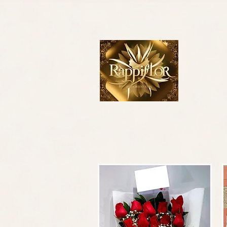
- Google tag (gtag.js) -->
Obtenga más información sobre cómo configurar la etiqueta de Google. 
continuación y agréguelo a cada instancia de la etiqueta de Google, justo antes de la etiqueta d
conversión, asegúrese de que la etiqueta se incluya en todas las páginas de su sitio web y c
página de conversión. Esta es la página de su sitio web a la que llegan sus clientes después d
etiquetas head () de la página, justo después de la etiqueta de Google.