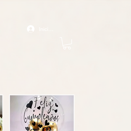
le Analytics) o desde otra cuenta de Google Ads, copie el comando "config" que aparece a
 la etiqueta de Google en su sitio web mientras configuraban la etiqueta para otra acción de
11003791831. Guarde los cambios en sus páginas web. Instale el fragmento de evento en la
de la página de conversión. Copie el fragmento que aparece a continuación y péguelo entre las
Iniciar sesión