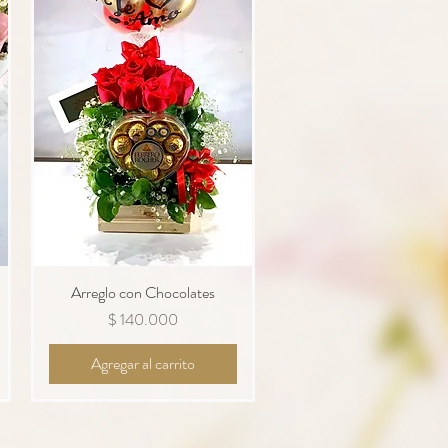
Arreglo con Chocolates
Vista rápida
Precio
$ 140.000
Agregar al carrito