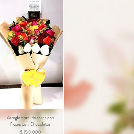
Arreglo floral de rosas con
Vista rápida
fresas con Chocolates
Precio
$ 150.000