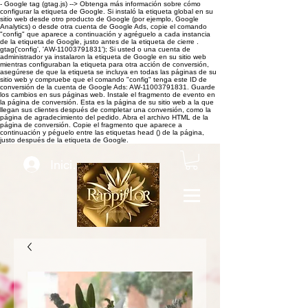
- Google tag (gtag.js) -->
Obtenga más información sobre cómo
configurar la etiqueta de Google. Si instaló la etiqueta global en su
sitio web desde otro producto de Google (por ejemplo, Google
Analytics) o desde otra cuenta de Google Ads, copie el comando
"config" que aparece a continuación y agréguelo a cada instancia
de la etiqueta de Google, justo antes de la etiqueta de cierre .
gtag('config', 'AW-11003791831'); Si usted o una cuenta de
administrador ya instalaron la etiqueta de Google en su sitio web
mientras configuraban la etiqueta para otra acción de conversión,
asegúrese de que la etiqueta se incluya en todas las páginas de su
sitio web y compruebe que el comando "config" tenga este ID de
conversión de la cuenta de Google Ads: AW-11003791831. Guarde
los cambios en sus páginas web. Instale el fragmento de evento en
la página de conversión. Esta es la página de su sitio web a la que
llegan sus clientes después de completar una conversión, como la
página de agradecimiento del pedido. Abra el archivo HTML de la
página de conversión. Copie el fragmento que aparece a
continuación y péguelo entre las etiquetas head () de la página,
justo después de la etiqueta de Google.
Iniciar sesión