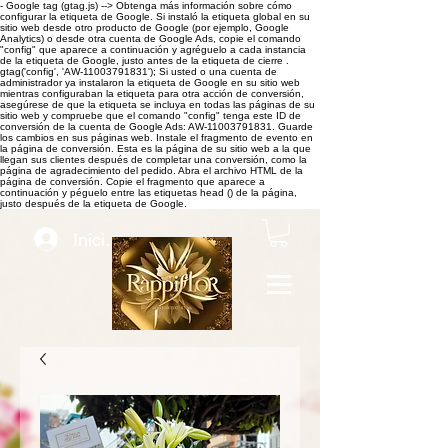
- Google tag (gtag.js) -->
Obtenga más información sobre cómo
configurar la etiqueta de Google. Si instaló la etiqueta global en su
sitio web desde otro producto de Google (por ejemplo, Google
Analytics) o desde otra cuenta de Google Ads, copie el comando
"config" que aparece a continuación y agréguelo a cada instancia
de la etiqueta de Google, justo antes de la etiqueta de cierre .
gtag('config', 'AW-11003791831'); Si usted o una cuenta de
administrador ya instalaron la etiqueta de Google en su sitio web
mientras configuraban la etiqueta para otra acción de conversión,
asegúrese de que la etiqueta se incluya en todas las páginas de su
sitio web y compruebe que el comando "config" tenga este ID de
conversión de la cuenta de Google Ads: AW-11003791831. Guarde
los cambios en sus páginas web. Instale el fragmento de evento en
la página de conversión. Esta es la página de su sitio web a la que
llegan sus clientes después de completar una conversión, como la
página de agradecimiento del pedido. Abra el archivo HTML de la
página de conversión. Copie el fragmento que aparece a
continuación y péguelo entre las etiquetas head () de la página,
justo después de la etiqueta de Google.
Iniciar sesión