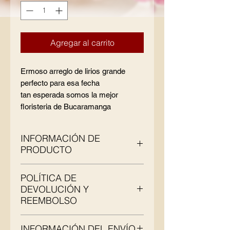
Agregar al carrito
Ermoso arreglo de lirios grande
perfecto para esa fecha
tan esperada somos la mejor
floristeria de Bucaramanga
INFORMACIÓN DE
PRODUCTO
Soy la descripción de un producto.
POLÍTICA DE
Soy el lugar ideal para agregar
DEVOLUCIÓN Y
detalles sobre tu producto, así como
REEMBOLSO
tamaño, materiales, instrucciones de
cuidado y de limpieza. Es también
Soy una política de devolución y
un lugar ideal para destacar por qué
INFORMACIÓN DEL ENVÍO