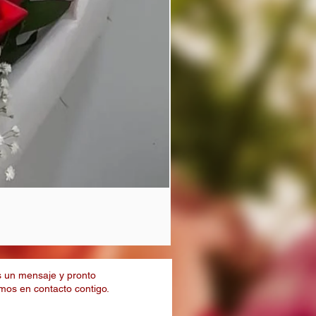
Manual en cascada con 24 ros
Precio
$ 150.000
 un mensaje y pronto
os en contacto contigo.