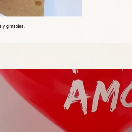
clientes, pues saben
compras con altos n
 y girasoles.