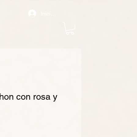
Iniciar sesión
on con rosa y
recio