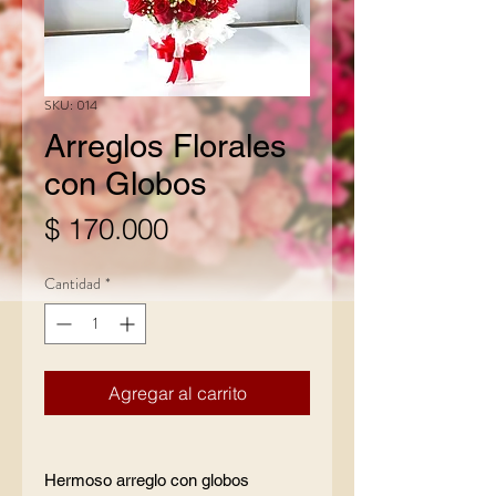
SKU: 014
Arreglos Florales
con Globos
Precio
$ 170.000
Cantidad
*
Agregar al carrito
Hermoso arreglo con globos