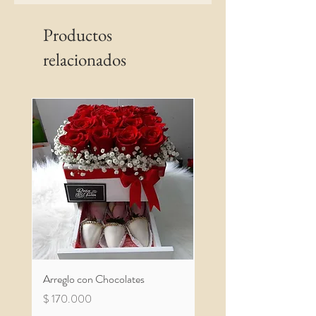
Productos
relacionados
Arreglo con Chocolates
Arreglo con Chocolates
Precio
Precio
$ 170.000
$ 100.000