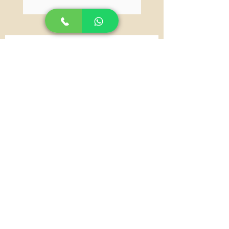
Envíanos un mensaje y pronto
nos pondremos en contacto
contigo.
Nombre
Email
Tu mensaje para atenderte al
instante
Enviar