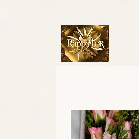
- Google tag (gtag.js) -->
Obtenga más información sobre cómo configurar la etiqueta de Google. 
continuación y agréguelo a cada instancia de la etiqueta de Google, justo antes de la etiqueta d
conversión, asegúrese de que la etiqueta se incluya en todas las páginas de su sitio web y c
página de conversión. Esta es la página de su sitio web a la que llegan sus clientes después d
etiquetas head () de la página, justo después de la etiqueta de Google.