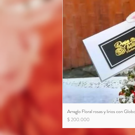
Arreglo Floral rosas y lirios con Glo
Precio
$ 200.000