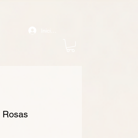
le Analytics) o desde otra cuenta de Google Ads, copie el comando "config" que aparece a
 la etiqueta de Google en su sitio web mientras configuraban la etiqueta para otra acción de
11003791831. Guarde los cambios en sus páginas web. Instale el fragmento de evento en la
de la página de conversión. Copie el fragmento que aparece a continuación y péguelo entre las
Iniciar sesión
e Rosas
recio