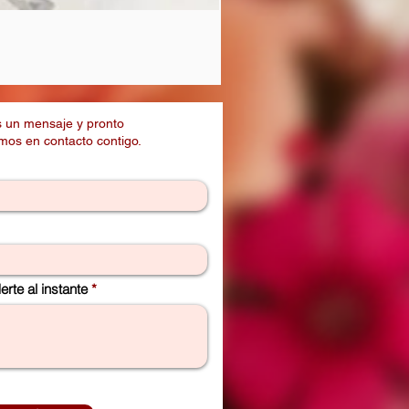
Desayuno Sorpresa Con frutas
Precio
$ 170.000
 un mensaje y pronto
os en contacto contigo.
rte al instante