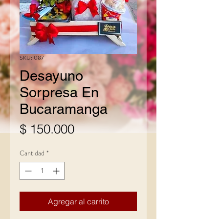
SKU: 087
Desayuno
Sorpresa En
Bucaramanga
Precio
$ 150.000
Cantidad
*
Agregar al carrito