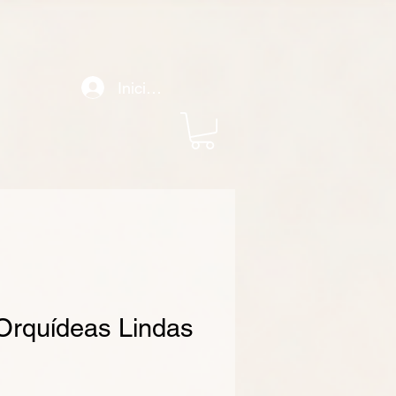
le Analytics) o desde otra cuenta de Google Ads, copie el comando "config" que aparece a
 la etiqueta de Google en su sitio web mientras configuraban la etiqueta para otra acción de
11003791831. Guarde los cambios en sus páginas web. Instale el fragmento de evento en la
de la página de conversión. Copie el fragmento que aparece a continuación y péguelo entre las
Iniciar sesión
Orquídeas Lindas
recio