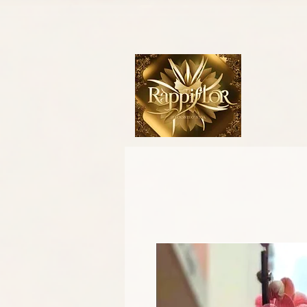
- Google tag (gtag.js) -->
Obtenga más información sobre cómo configurar la etiqueta de Google. 
continuación y agréguelo a cada instancia de la etiqueta de Google, justo antes de la etiqueta d
conversión, asegúrese de que la etiqueta se incluya en todas las páginas de su sitio web y c
página de conversión. Esta es la página de su sitio web a la que llegan sus clientes después d
etiquetas head () de la página, justo después de la etiqueta de Google.