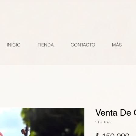
Si instaló la etiqueta global en su sitio web desde otro producto de Google (por ejemplo, Goog
e cierre . gtag('config', 'AW-11003791831'); Si usted o una cuenta de administrador ya instalaron
ompruebe que el comando "config" tenga este ID de conversión de la cuenta de Google Ads: AW-
e completar una conversión, como la página de agradecimiento del pedido. Abra el archivo HTML 
INICIO
TIENDA
CONTACTO
MÁS
Venta De 
SKU: 076
P