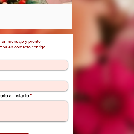
Arreglos Florales con Globos
Precio
$ 140.000
 un mensaje y pronto
os en contacto contigo.
rte al instante